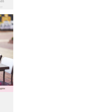
nas
ue
tiva.
e,
a
lia
do é
s e
a “se
e
nção,
sar