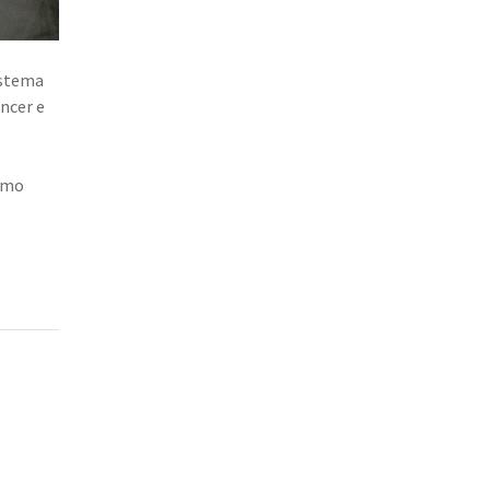
istema
ncer e
como