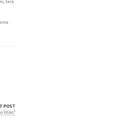
m, terá
vanna
T POST
u Vilão?