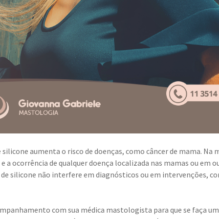
e silicone aumenta o risco de doenças, como câncer de mama. Na 
e e a ocorrência de qualquer doença localizada nas mamas ou em o
 de silicone não interfere em diagnósticos ou em intervenções, c
acompanhamento com sua médica mastologista para
que se faça u