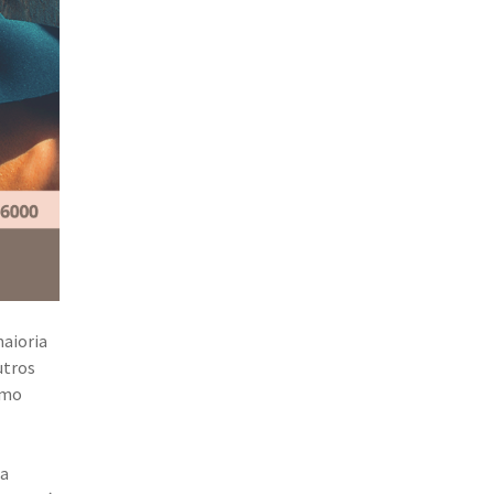
maioria
utros
omo
ma