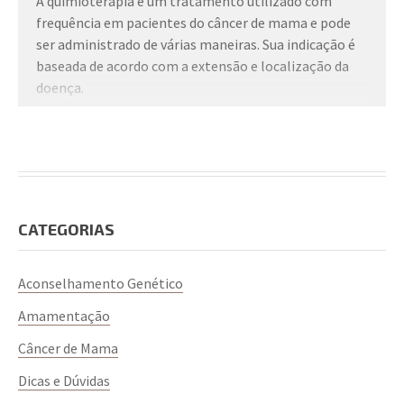
A quimioterapia é um tratamento utilizado com
frequência em pacientes do câncer de mama e pode
ser administrado de várias maneiras. Sua indicação é
baseada de acordo com a extensão e localização da
doença.
Ela pode ser bastante efetiva, mas também
proporciona efeitos colaterais temporários que
variam de pessoa para pessoa, como náuseas, perda
de cabelo, fadiga e perda de apetite que podem ser
gerenciados com medicamentos e terapias
CATEGORIAS
complementares.
Como passar pelo tratamento:
Aconselhamento Genético
Amamentação
Acompanhamento médico para avaliar a resposta ao
tratamento;
Câncer de Mama
Apoio de pessoas queridas como familiares;
Dicas e Dúvidas
Usar calçados e roupas confortáveis;