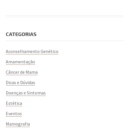
não faz a sua empresa ser engajada com o Outubro
Rosa
“Você sabia que uma em cada quatro mulheres
diagnosticadas com câncer no mundo, tem câncer de
mama? E que uma em cada oito mulheres pode
CATEGORIAS
receber este diagnóstico durante a vida?
Segundo estimativas do Global Cancer Observatory
Aconselhamento Genético
(Globocan), elaboradas pela International Agency for
Amamentação
Research on Cancer (Iarc), um em cada cinco
indivíduos terão câncer durante sua vida e os dez
Câncer de Mama
principais tipos da doença representam mais de 60%
Dicas e Dúvidas
do total de casos novos.
Doenças e Sintomas
Nas mulheres,
o câncer de mama é o mais incidente,
Estética
com 2,3 milhões (24,5%) de casos novos
, seguido
pelos de cólon e reto, com 865 mil (9,4%); pulmão,
Eventos
com 771 mil (8,4%); colo do útero, com 604 mil
Mamografia
(6,5%); e pele não melanoma, com 475 mil (5,2%)