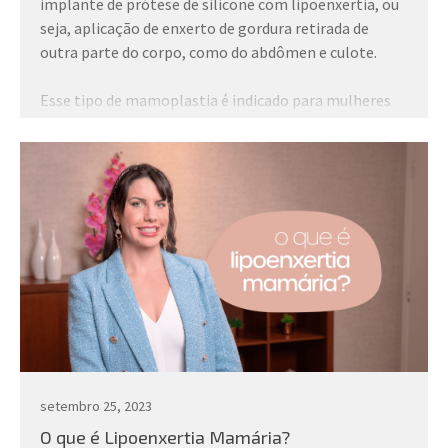
implante de prótese de silicone com lipoenxertia, ou
seja, aplicação de enxerto de gordura retirada de
outra parte do corpo, como do abdômen e culote.
Esse tipo de mamoplastia é indicado para mulheres
muito magras ou que tem pouco tecido mamário que
ficariam com contorno e irregularidade do silicone
mais visíveis, o famoso rippling.
Essa técnica suaviza as marcações do silicone,
garantindo um aspecto mais natural. A técnica da
cirurgia deve ser escolhida em conjunto com a cirurgiã
com base nas expectativas estéticas da paciente.
Se você precisar de uma opinião profissional para
avaliar suas mamas, conte comigo!
Agende uma
consulta
.
setembro 25, 2023
O que é Lipoenxertia Mamária?