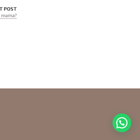
T POST
de mama?