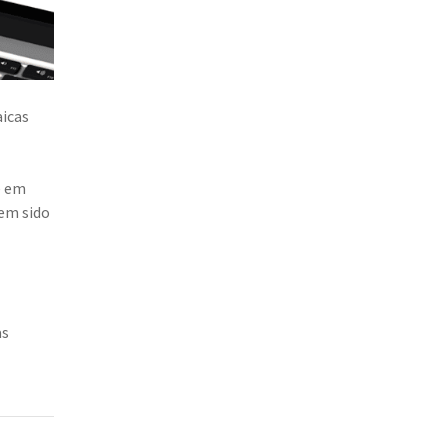
aicas
e em
tem sido
as