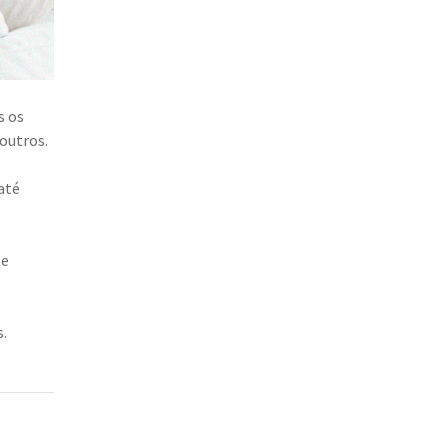
s os
outros.
até
 e
.