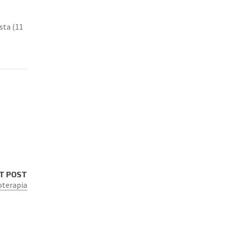
sta (11
T POST
oterapia