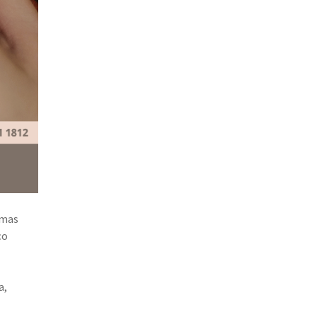
umas
ço
a,