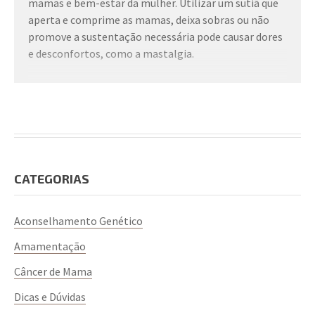
mamas e bem-estar da mulher. Utilizar um sutiã que
aperta e comprime as mamas, deixa sobras ou não
promove a sustentação necessária pode causar dores
e desconfortos, como a mastalgia.
Confira algumas dicas de como escolher o sutiã ideal:
Tecido:
o sutiã deve ter um tecido confortável no qual
você se sinta bem. Dê preferência a tecidos respiráveis
e macios.
CATEGORIAS
Sustentação:
Sutiãs com aros e/ou elásticos auxiliam
na sustentação e diminuindo a sobrecarga do tórax e
Aconselhamento Genético
das costas. Nos casos de mamas grandes, o ideal são
sutiãs com alças mais largas e que sejam cruzados na
Amamentação
parte de trás das costas.
Câncer de Mama
Bojo:
apesar de muitas mulheres optarem devido a
Dicas e Dúvidas
estética, bojos com muito volume e costuras internas