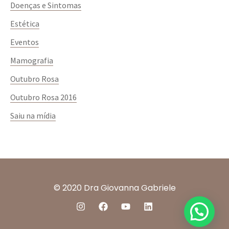
Doenças e Sintomas
podem comprimir as mamas, afetando a drenagem
linfática da mama.
Estética
Medidas: as mamas devem ficar acomodadas no sutiã
Eventos
e sem sobras na lateral ou medial. Saber as medida
das suas mamas e tórax é importante para saber o
Mamografia
número ideal do sutiã.
Outubro Rosa
Outubro Rosa 2016
Saiu na mídia
© 2020 Dra Giovanna Gabriele