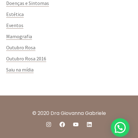
Mastalgia (dor mamária);
Doenças e Sintomas
Cistos mamários;
Estética
Nódulos mamários;
Eventos
Câncer de mama;
Mamografia
Mastite (inflamação das mamas);
Outubro Rosa
Ginecomastia (aumento das glândulas mamárias
Outubro Rosa 2016
em homens);
Saiu na mídia
Polimastia (aumento do número de mamas em
mulheres);
Gigantomastia (mama extremamente grande em
mulheres);
Assimetrias mamárias.
© 2020 Dra Giovanna Gabriele
Quando procurar um
mastologista