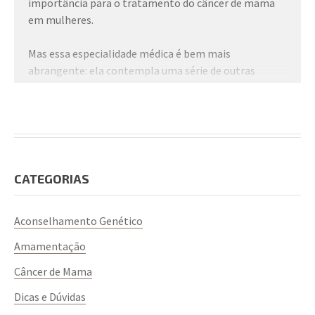
importância para o tratamento do câncer de mama
em mulheres.
Mas essa especialidade médica é bem mais
abrangente: ela contempla uma série de outras
condições benignas que afetam essa região do corpo
e pode, inclusive, ser importante para os homens.
Mastologia o que é?
CATEGORIAS
A mastologia é a área da medicina especializada na
saúde das mamas.
Aconselhamento Genético
Amamentação
O médico mastologista atende tanto mulheres como
homens, sendo responsável pelo diagnóstico e pelo
Câncer de Mama
tratamento de condições como:
Dicas e Dúvidas