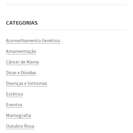
Cada uma tem suas particularidades e é indicada para
diferentes tipos de biotipos e expectativas.
CATEGORIAS
Aconselhamento Genético
Amamentação
Câncer de Mama
Dicas e Dúvidas
Doenças e Sintomas
Cada uma dessas técnicas tem suas vantagens e
Estética
desvantagens. Por isso, é fundamental conversar com
o seu cirurgião(ã) para alinhar expectativas e escolher
Eventos
a melhor técnica para o seu caso.
Mamografia
Se você busca uma médica para realizar sua cirurgia
Outubro Rosa
mamária e ainda avaliar a saúde completa das suas