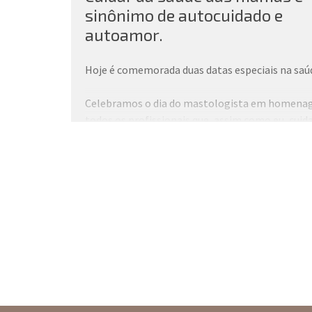
sinônimo de autocuidado e
autoamor.
Hoje é comemorada duas datas especiais na saú
Celebramos o dia do mastologista em homena
todos os profissionais que, assim como eu, cui
com muito carinho e atenção da saúde das mam
Poder cuidar da saúde das pessoas é uma dádiva,
agradeço a Deus pelo dom que me deu!
Também dedicamos a data ao Dia Nacional da
Mamografia, exame essencial para o rastreame
detecção do câncer de mama. Aproveitamos pa
ressaltar a importância de cuidar das mamas c
uma forma de autoamor e autocuidado.