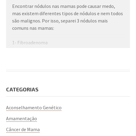
Encontrar nódulos nas mamas pode causar medo,
mas existem diferentes tipos de nódulos e nem todos
são malignos. Por isso, separei 3 nódulos mais
comuns nas mamas:
1- Fibroadenoma
2- cistos mamários
3- carcinoma mamário in situ
Se você apalpou suas mamas e sentiu algum nódulo, é
importante acompanhar e buscar orientação de uma
mastologista.
CATEGORIAS
Marque uma consulta comigo!
Clique aqui!
Aconselhamento Genético
Amamentação
Câncer de Mama