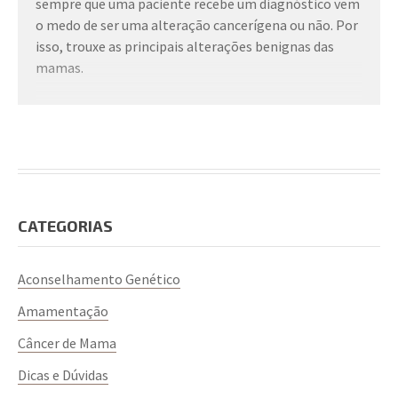
sempre que uma paciente recebe um diagnóstico vem
o medo de ser uma alteração cancerígena ou não. Por
isso, trouxe as principais alterações benignas das
mamas.
Cistos mamários;
Fibroadenoma.
tumor filoides;
papiloma;
mastalgia;
cistos;
CATEGORIAS
mastite
Aconselhamento Genético
Essas condições são comuns e não cancerosas, mas
ainda assim merecem atenção e cuidado. Busque
Amamentação
sempre consultar uma mastologista para mais
Câncer de Mama
informações sobre seu quadro e tratamento
adequado.
Dicas e Dúvidas