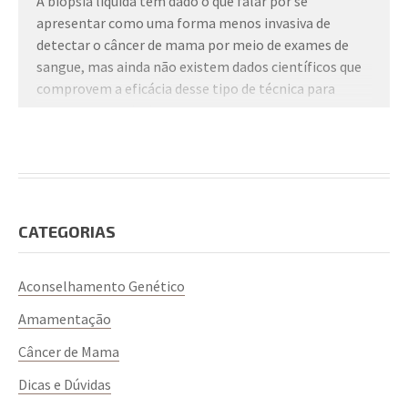
A biópsia líquida tem dado o que falar por se
apresentar como uma forma menos invasiva de
detectar o câncer de mama por meio de exames de
sangue, mas ainda não existem dados científicos que
comprovem a eficácia desse tipo de técnica para
rastreamento da doença.
Por isso, a Sociedade Brasileira de Mastologia (SBM)
não recomenda o uso de biópsia líquida para o
rastreamento da neoplasia, reforçando que apenas a
mamografia é comprovada como forma de rastreio e
CATEGORIAS
redução da mortalidade pelo câncer de mama.
Aconselhamento Genético
Amamentação
Câncer de Mama
Dicas e Dúvidas