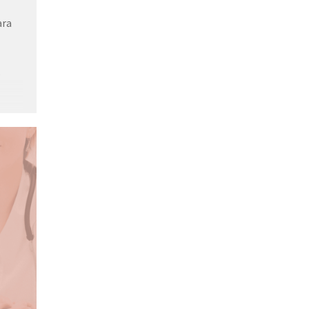
ara
s
car
ssoas
r o
e é