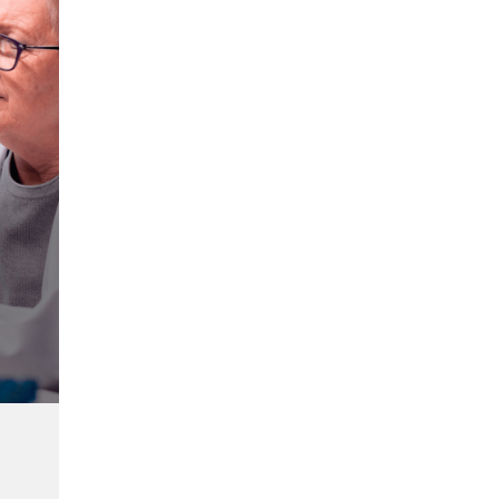
 é
,
ara
 com
ção
s
inda