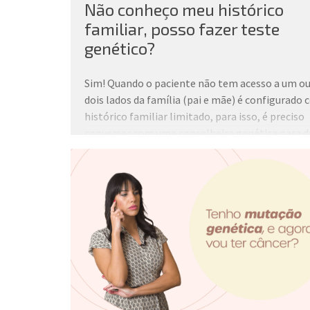
Não conheço meu histórico
familiar, posso fazer teste
genético?
Sim! Quando o paciente não tem acesso a um ou
dois lados da família (pai e mãe) é configurado
histórico familiar limitado, para isso, é preciso
conversar com uma conselheira genética para de
as melhores estratégias e saber as orientações.
Mas de toda forma, saber o histórico familiar au
na interpretação dos resultados e na recomen
dos testes para avaliação do risco de câncer
hereditário, por isso, toda e qualquer informaç
for coletada será essencial.
Tem dúvidas sobre o aconselhamento genético
Marque uma consulta
comigo!