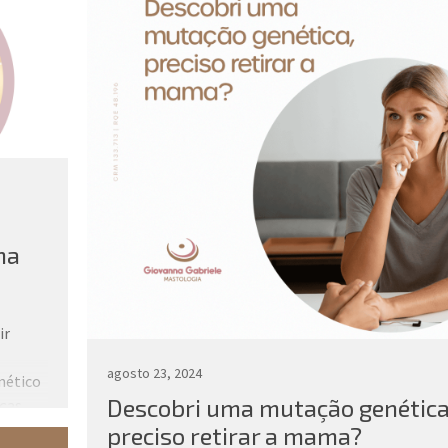
na
ir
agosto 23, 2024
nético
Descobri uma mutação genética
nças
preciso retirar a mama?