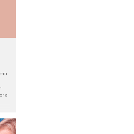
ebem
m
or a
s em
a na