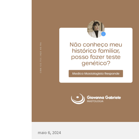
O teste genético serve para mapear mutações
genéticas e as possíveis doenças hereditárias q
podem vir a se desenvolver, como o câncer de 
de pâncreas, de ovários, entre outras.
Por isso, o aconselhamento genético é uma
ferramenta valiosa para prevenção de doenças 
uma vida com mais qualidade.
https://youtu.be/FZaLLxqPL5o
Se você tem histórico familiar de câncer na famí
busque aconselhamento familiar.
Agende sua consulta: medicamastologista.c
maio 6, 2024