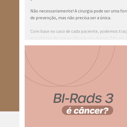
Não necessariamente! A cirurgia pode ser uma fo
ue
de prevenção, mas não precisa ser a única.
mama,
Com base no caso de cada paciente, podemos traç
estratégias de prevenção para os demais fatores 
desenvolvimento do câncer de mama em conjunt
e para
com os exames de rastreamento, como a ressonâ
magnética e a ultrassonografia.
Mas cada paciente é único e o planejamento
preventivo vai depender da idade, tipo de mutação
lia,
entre outros. Converse com a médica mastologis
para juntos traçarmos a melhor estratégia para o
caso clínico.
om.br