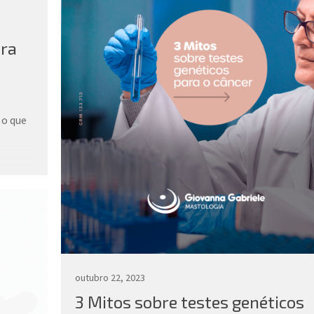
lesão, como diminuição ou aumento do tamanho,
feita uma reclassificação do BI-Rads. Por exemplo
nos casos em que o nódulo aumenta, é alterado p
ora
BI-Rads 4 confirmando que é necessário proceder
uma biópsia .
Por isso, em caso de BI-Rads 3 ou qualquer altera
 o que
mamária é indispensável o acompanhamento da
mastologista que irá levar em consideração outro
fatores da individualidade da paciente, podendo a
nesses casos ser solicitado a biópsia ou um
acompanhamento em menos ou mais tempo.
outubro 22, 2023
3 Mitos sobre testes genéticos