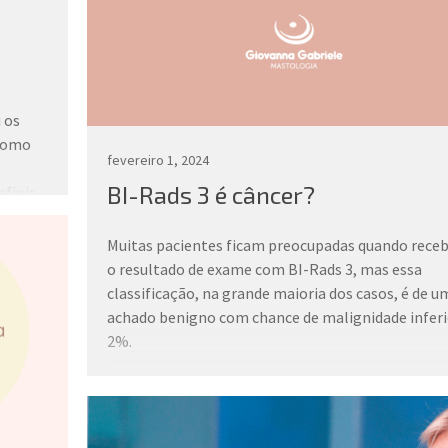
 os
 como
fevereiro 1, 2024
BI-Rads 3 é câncer?
finir
Muitas pacientes ficam preocupadas quando rec
xilia
o resultado de exame com BI-Rads 3, mas essa
dação
classificação, na grande maioria dos casos, é de u
achado benigno com chance de malignidade inferi
ão que
2%.
O controle para essa categoria é feito por exame
?
intervalos semestrais para acompanhamento do
desenvolvimento da lesão. Quando existe mudanç