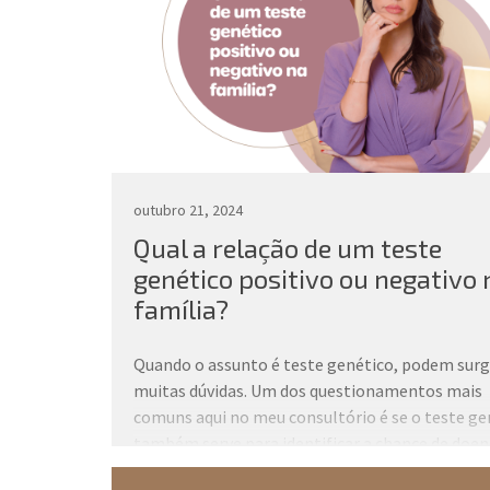
outubro 21, 2024
Qual a relação de um teste
genético positivo ou negativo 
família?
Quando o assunto é teste genético, podem surg
muitas dúvidas. Um dos questionamentos mais
comuns aqui no meu consultório é se o teste ge
também serve para identificar a chance de doe
hereditárias no núcleo familiar.