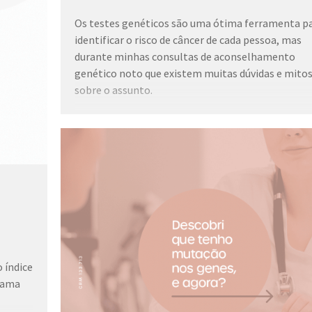
Os testes genéticos são uma ótima ferramenta p
identificar o risco de câncer de cada pessoa, mas
durante minhas consultas de aconselhamento
genético noto que existem muitas dúvidas e mito
sobre o assunto.
Hoje vamos desvendar os 03 maiores mitos e expli
um pouco mais sobre cada um deles.
1- Só quem precisa fazer testes genéticos são pe
com histórico de câncer na família.
Apesar do histórico familiar ser um fator de risco
importante, qualquer pessoa pode considerar faze
teste genético para saber seus riscos pessoais.
 índice
 mama
2- Testes genéticos positivos são indicativos de qu
certo desenvolver câncer