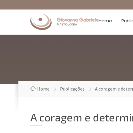
Home
Publ
Home
Publicações
A coragem e determ
A coragem e determin